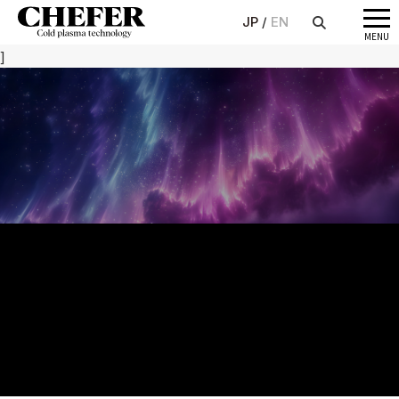
JP
EN
メ
MENU
ニ
]
ュ
ー